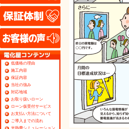
保証体制
お客様の声
低価格の理由
施工内容
保証内容
当社の強み
対応地域
お取り扱いローン
ローン仮受付サービス
お支払い方法について
ご導入までの流れ
光熱費シミュレーション