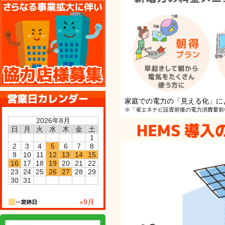
協力店様募集
家庭での電力の「見える化」に
※「省エネナビ設置前後の電力消費量前
2026年8月
日
月
火
水
木
金
土
1
2
3
4
5
6
7
8
9
10
11
12
13
14
15
16
17
18
19
20
21
22
23
24
25
26
27
28
29
30
31
»9月