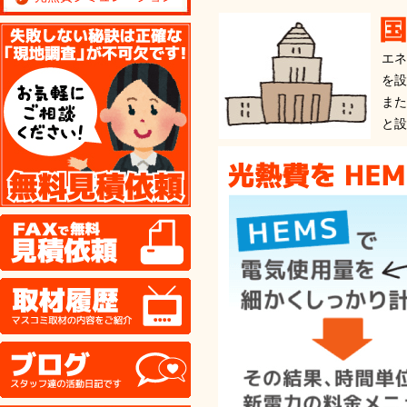
無料見積り依頼
エネ
を設
また
と設
FAX
取材履歴
ブログ