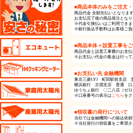
■商品本体のみをご注文
商品代金 全額先払いとなりま
お支払完了後の商品発注となり
※代金引換払いはご利用できま
※銀行振込手数料はお客様ご負
エコキュート
■商品本体＋設置工事を
商品代金と設置工事費のお支払
※お支払い代金の集金は行って
IHクッキングヒーター
■お支払い先 金融機関
東京三菱UFJ 町田駅前支店
家庭用太陽光発電
横浜銀行 古淵支店 普通 口
ゆうちょ銀行 〇二八店（ゼロ
※口座番号の表示は
こちら
をク
産業用太陽光発電
■領収書の発行について
当社では金融機関への振込依頼
※当社発行の領収書をご希望さ
リフォーム