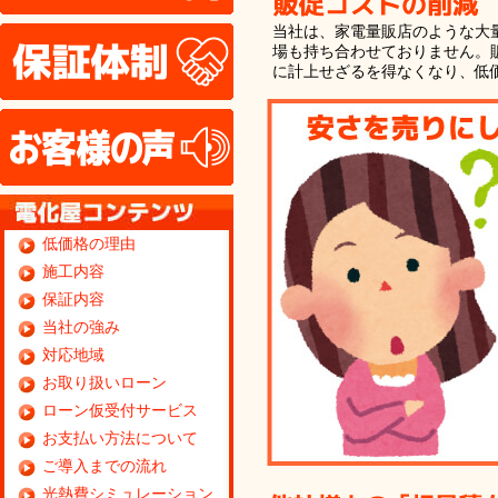
当社は、家電量販店のような大
保証体制
場も持ち合わせておりません。
に計上せざるを得なくなり、低
お客様の声
低価格の理由
施工内容
保証内容
当社の強み
対応地域
お取り扱いローン
ローン仮受付サービス
お支払い方法について
ご導入までの流れ
光熱費シミュレーション