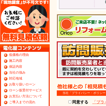
低価格の理由
施工内容
保証内容
当社の強み
対応地域
お取り扱いローン
ローン仮受付サービス
当社「プライバシー・ポリシー
お支払い方法について
同意する
「プラ
ご導入までの流れ