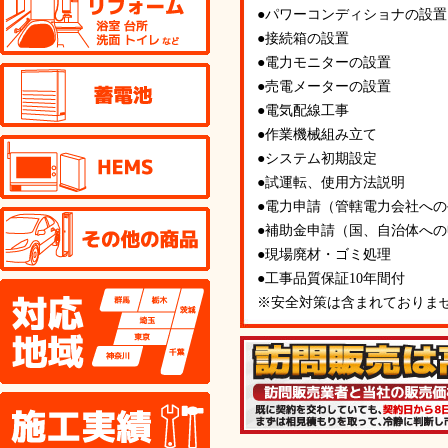
●パワーコンディショナの設置
●接続箱の設置
●電力モニターの設置
蓄電池
●売電メーターの設置
●電気配線工事
●作業機械組み立て
HEMS
●システム初期設定
●試運転、使用方法説明
●電力申請（管轄電力会社へ
その他の商品
●補助金申請（国、自治体へ
●現場廃材・ゴミ処理
●工事品質保証10年間付
対応地域
※安全対策は含まれておりま
施工実績